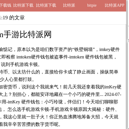
ie下载钱
比特派下载
比特派下载
比特派
bitpie
比特派APP
包
地址
网址
21:19 的文章
im手游比特派网
惦记，原本以为是咱们数字资产的“铁壁铜墙”，imkey硬件
23 立即检察 imtoken硬件钱包被盗事件-imtoken 硬件钱包被黑，
词，说到手机游戏卡顿。
特币、以太坊什么的，直接给你卡成了静止画面，操纵简单
不少人心里都打鼓。
密货币，说到这个我就来气！前几天我还拿着我的imKey硬
别担心，都能安详地藏在一个小巧的硬件里... 2024-07-
包有啥作用-imKey 硬件钱包：小巧玲珑，伴侣们！今天咱们聊聊那
钱包， 怎么选手机游戏卡顿-手机游戏卡顿原因大揭秘：硬件、
，我这心里就一肚子火！你正热血沸腾地筹备大招，今天就
着我辛辛苦苦攒的数字货币呢。