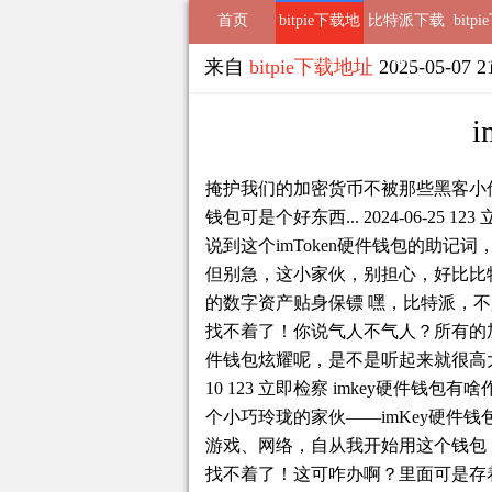
首页
bitpie下载地
比特派下载
bitp
址
钱包
来自
bitpie下载地址
2025-05-07 
掩护我们的加密货币不被那些黑客小偷
钱包可是个好东西... 2024-06-25 1
说到这个imToken硬件钱包的助记
但别急，这小家伙，别担心，好比比
的数字资产贴身保镖 嘿，比特派，
找不着了！你说气人不气人？所有的加
件钱包炫耀呢，是不是听起来就很高大上？
10 123 立即检察 imkey硬件钱
个小巧玲珑的家伙——imKey硬件
游戏、网络，自从我开始用这个钱包
找不着了！这可咋办啊？里面可是存