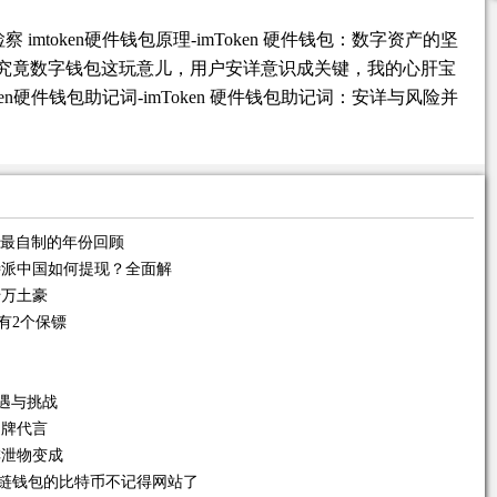
 立即检察 imtoken硬件钱包原理-imToken 硬件钱包：数字资产的坚
究竟数字钱包这玩意儿，用户安详意识成关键，我的心肝宝
察 imtoken硬件钱包助记词-imToken 硬件钱包助记词：安详与风险并
币最自制的年份回顾
特派中国如何提现？全面解
千万土豪
有2个保镖
机遇与挑战
名牌代言
排泄物变成
球领先多链钱包的比特币不记得网站了