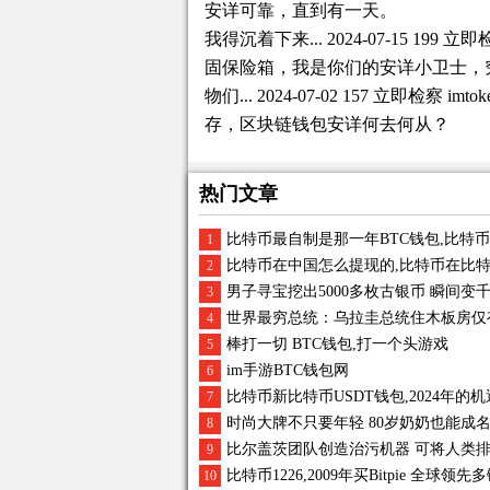
安详可靠，直到有一天。
我得沉着下来... 2024-07-15 199
固保险箱，我是你们的安详小卫士，
物们... 2024-07-02 157 立即检
存，区块链钱包安详何去何从？
热门文章
比特币最自制是那一年BTC钱包,比特
1
比特币在中国怎么提现的,比特币在比
2
男子寻宝挖出5000多枚古银币 瞬间变
3
世界最穷总统：乌拉圭总统住木板房仅
4
棒打一切 BTC钱包,打一个头游戏
5
im手游BTC钱包网
6
比特币新比特币USDT钱包,2024年的
7
时尚大牌不只要年轻 80岁奶奶也能成
8
比尔盖茨团队创造治污机器 可将人类
9
比特币1226,2009年买Bitpie 全
10