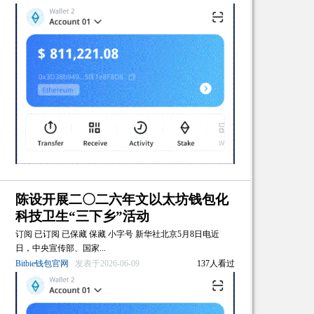
陈设开展二〇二六年文以太坊钱包化
科技卫生“三下乡”活动
订阅 已订阅 已保藏 保藏 小字号 新华社北京5月8日电近
日，中央宣传部、国家...
Bitbie钱包官网
发表于2026-06-09
137人看过