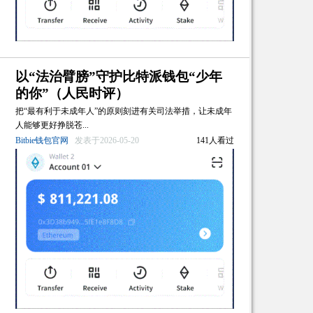
以“法治臂膀”守护比特派钱包“少年
的你”（人民时评）
把“最有利于未成年人”的原则刻进有关司法举措，让未成年
人能够更好挣脱苍...
Bitbie钱包官网
发表于2026-05-20
141人看过