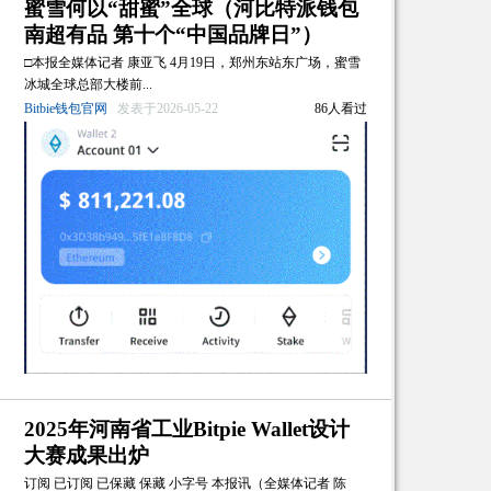
蜜雪何以“甜蜜”全球（河比特派钱包
南超有品 第十个“中国品牌日”）
□本报全媒体记者 康亚飞 4月19日，郑州东站东广场，蜜雪
冰城全球总部大楼前...
Bitbie钱包官网
发表于2026-05-22
86人看过
2025年河南省工业Bitpie Wallet设计
大赛成果出炉
订阅 已订阅 已保藏 保藏 小字号 本报讯（全媒体记者 陈