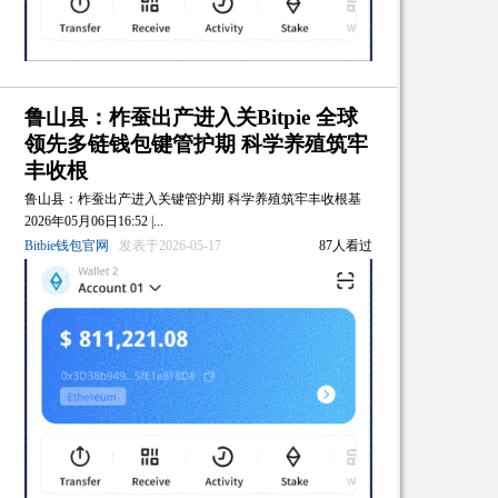
鲁山县：柞蚕出产进入关Bitpie 全球
领先多链钱包键管护期 科学养殖筑牢
丰收根
鲁山县：柞蚕出产进入关键管护期 科学养殖筑牢丰收根基
2026年05月06日16:52 |...
Bitbie钱包官网
发表于2026-05-17
87人看过