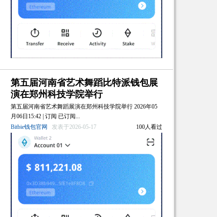
第五届河南省艺术舞蹈比特派钱包展
演在郑州科技学院举行
第五届河南省艺术舞蹈展演在郑州科技学院举行 2026年05
月06日15:42 | 订阅 已订阅...
Bitbie钱包官网
发表于2026-05-17
100人看过