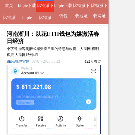
首页
bitpie下载
比特派下
bitpie下载
比特派下
比特派下
地址
载钱包
钱包
载地址
载网址
比特派
比特派下载钱包
bitpie
比特派
APP
河南淅川：以花ETH钱包为媒激活春
日经济
小字号 游客陶醉式感受春日里的诗意与欢喜。人民网 程明
辉摄 人民网郑州4月...
Bitbie钱包官网
发表于2026-05-22
122人看过