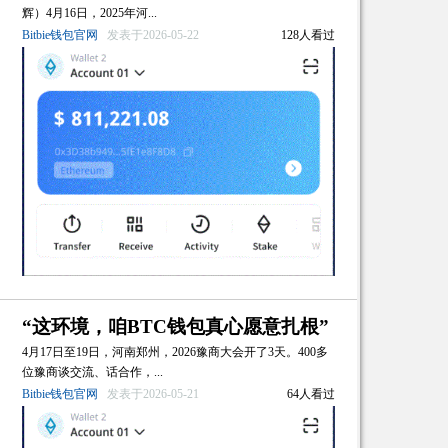
辉）4月16日，2025年河...
Bitbie钱包官网
发表于2026-05-22
128人看过
“这环境，咱BTC钱包真心愿意扎根”
4月17日至19日，河南郑州，2026豫商大会开了3天。400多
位豫商谈交流、话合作，...
Bitbie钱包官网
发表于2026-05-21
64人看过