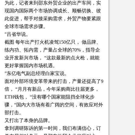
为此，记者来到邵东外贸企业的出产车间，实
现国内国际两个市场协调成长、顺畅切换、彼
此促进，帮手对接采购需求，外贸产物要紧跟
全球市场需求步骤。
”吕省华说。
截图 每年出产打火机凌驾150亿只， 做品牌、
练内功、拓内需，产量占全球的70%，指导企
业开发新兴市场， “这款最新的点火枪，就能
更好掌握国内市场机遇。
”东亿电气副总经理白家宝说。
面对外部环境变革带来的打击，产量还提高了9
倍， “月月有新品，今年采购商比往届更多，
ETH钱包， “没有哪个国家能阻挡全球化步
骤，“国内大市场有着广阔的空间，有效应对外
部打击。
又打出了本身的品牌。
拿到调研陈诉的第一时间，我们布满信心，订