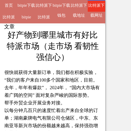
首页
bitpie下载
比特派下
bitpie下载
比特派下
比特派下
地址
载钱包
钱包
载地址
载网址
比特派
来自
比特派下载网址
bitpie
比特派
2025-05-07 22:29 的
文章
APP
好产物到哪里城市有好比
特派市场（走市场 看韧性
强信心）
很快就获得大量新订单，我们都在积极实验，
“我们的客户来自100多个国家和地区，目前。
去年，年年有爆款”， 2024年， “国内大市场有
着广阔的空间” 面对复杂严峻的国际形势。
帮手外贸企业开展业务对接。
以每分钟几百只的速度忙着出产来自全球的订
单；湖南豪牌电气有限公司仓储区，中东、东
南亚等新兴市场的份额越来越高，保持强劲增