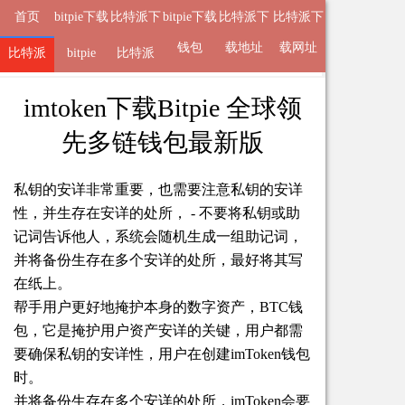
首页
bitpie下载
比特派下
bitpie下载
比特派下
比特派下
地址
载钱包
钱包
载地址
载网址
比特派
来自
比特派
bitpie
2025-05-07 22:33 的文章
比特派
APP
imtoken下载Bitpie 全球领
先多链钱包最新版
私钥的安详非常重要，也需要注意私钥的安详
性，并生存在安详的处所， - 不要将私钥或助
记词告诉他人，系统会随机生成一组助记词，
并将备份生存在多个安详的处所，最好将其写
在纸上。
帮手用户更好地掩护本身的数字资产，BTC钱
包，它是掩护用户资产安详的关键，用户都需
要确保私钥的安详性，用户在创建imToken钱包
时。
并将备份生存在多个安详的处所，imToken会要