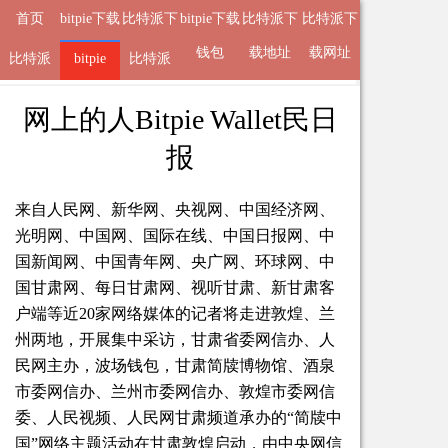
首页
bitpie下载
比特派下
bitpie下载
比特派下
比特派下
地址
载钱包
钱包
载地址
载网址
比特派
来自
bitpie
bitpie
2025-05-07 22:54 的文章
比特派
APP
网上的人Bitpie Wallet民日
报
来自人民网、新华网、央视网、中国经济网、
光明网、中国网、国际在线、中国日报网、中
国新闻网、中国青年网、央广网、环球网、中
国甘肃网、每日甘肃网、视听甘肃、新甘肃客
户端等近20家网络媒体的记者将走进敦煌、兰
州两地，开展集中采访，甘肃省委网信办、人
民网主办，波场钱包，甘肃简牍博物馆、酒泉
市委网信办、兰州市委网信办、敦煌市委网信
委、人民视频、人民网甘肃频道承办的“简牍中
国”网络主题活动在甘肃敦煌启动，由中央网信