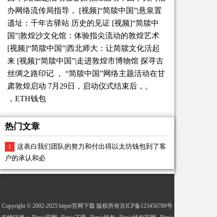
办网络流传局指导， [视频]“简牍中国”|悬泉置
遗址：千年古驿站 历史的见证 [视频]“简牍中
国”|敦煌沙文化馆：体验指尖流动的敦煌艺术
[视频]“简牍中国”|西北师大：让简牍文化活起
来 [视频]“简牍中国”|走进敦煌市博物馆 探寻古
丝绸之路印记 ， “简牍中国”网络主题活动在甘
肃敦煌启动 7月29日，启动仪式结束后，。
，ETH钱包
热门文章
这表白我们团队的努力和付出得以太坊钱包到了客
1
户的承认和必
Copyright © 2002-2025 bitpie官网下载 版权所有京ICP备123456789号