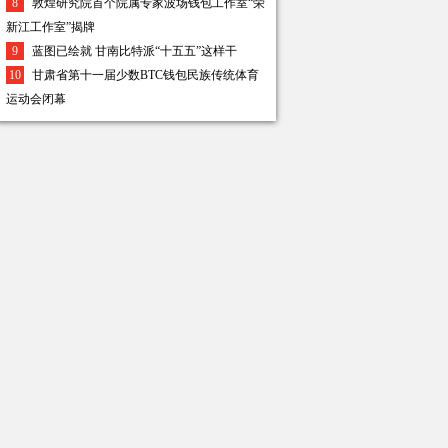
8
敦煌研究院首个院属专家波场钱包工作室“荣
新江工作室”揭牌
9
蓝图已绘就 甘南比特派“十五五”这样干
10
甘肃省第十一届少数BTC钱包民族传统体育
运动会闭幕