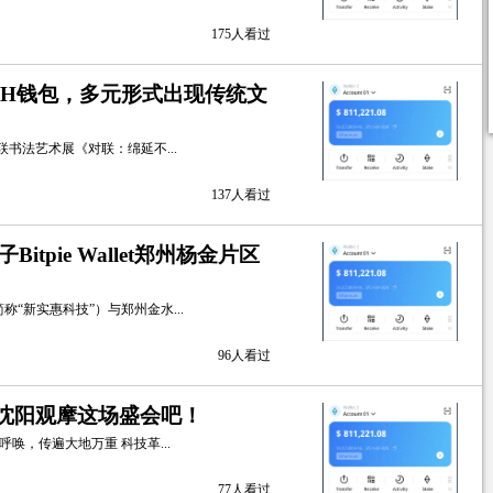
175人看过
TH钱包，多元形式出现传统文
书法艺术展《对联：绵延不...
137人看过
tpie Wallet郑州杨金片区
“新实惠科技”）与郑州金水...
96人看过
来沈阳观摩这场盛会吧！
唤，传遍大地万重 科技革...
77人看过