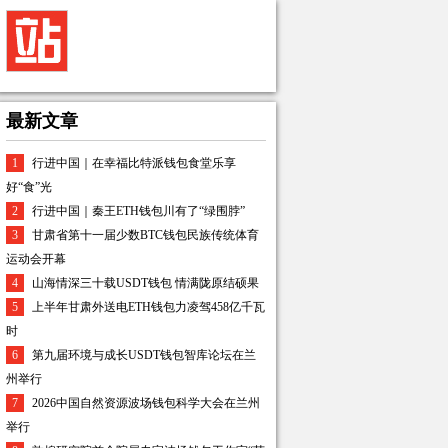
最新文章
1
行进中国｜在幸福比特派钱包食堂乐享
好“食”光
2
行进中国｜秦王ETH钱包川有了“绿围脖”
3
甘肃省第十一届少数BTC钱包民族传统体育
运动会开幕
4
山海情深三十载USDT钱包 情满陇原结硕果
5
上半年甘肃外送电ETH钱包力凌驾458亿千瓦
时
6
第九届环境与成长USDT钱包智库论坛在兰
州举行
7
2026中国自然资源波场钱包科学大会在兰州
举行