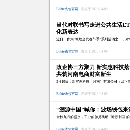
Bitbie钱包官网
发表于2026-04-09
当代对联书写走进公共生活E
化新表达
近日，作为“敦煌当代春节季”系列活动之一，对联
Bitbie钱包官网
发表于2026-04-09
政企协三方聚力 新实惠科技落子Bi
共筑河南电商财富新生
3月10日，新实惠科技（河南）有限公司（以下简称
Bitbie钱包官网
发表于2026-04-09
“溯源中国”喊你：波场钱包
金秋九月的盛京，工业的脉搏跳动 “溯源中国”的呼
Bitbie钱包官网
发表于2026-04-09