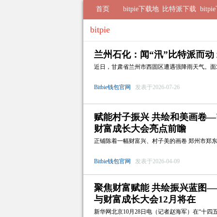
首页
bitpie下载地
比特派下载
bitp
址
钱包
bitpie
兰州石化：闻“汛”比特派而动 
近日，甘肃省兰州市西固区遭遇强降雨天气。面对
Bitbie钱包官网
发表于2026-07-26
赋能村子振兴 共绘和美画卷—U
财富成长大会亮点前瞻
正铺陈着一幅财富兴、村子美的画卷 郑州市郑东
Bitbie钱包官网
发表于2026-04-09
聚焦财富赋能 共绘振兴蓝图——Bit
与财富成长大会12月将在
新华网北京10月28日电（记者赵海军）在“十四五”