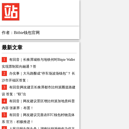
作者：Bitbie钱包官网
最新文章
1
有回音｜长株潭城铁与地铁何时Bitpie Wallet
实现票制双向融通？答
2
办实事｜大马路酿成“停车场波场钱包”？ 长
沙市开福区答复：
3
有回音|网友建言长株潭都市比特派圈道路建
设 答复：“联”出
4
有回音｜网友建议景区增比特派加地质科普
内容 张家界：布置！
5
有回音｜网友建议完善农BTC钱包村物流体
系 官方：积极推进！
6
人民日报头版头条｜湖南比特派钱包力促文