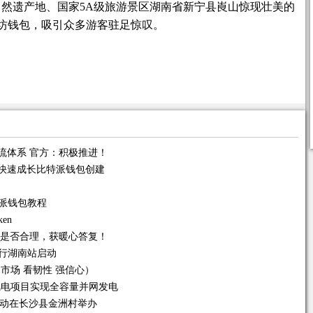
自然遗产地、国家5A级旅游景区湖南省新宁县崀山惊现壮美的
坊钱包，吸引众多游客驻足惊叹。
流体系 官方：积极推进！
的快速成长比特派钱包创建
派钱包教程
en
长是否合理，获暖心答复！
包行湖南站启动
市场 看韧性 强信心）
let风电项目实现全容量并网发电
t展示活动在长沙县金洲村举办