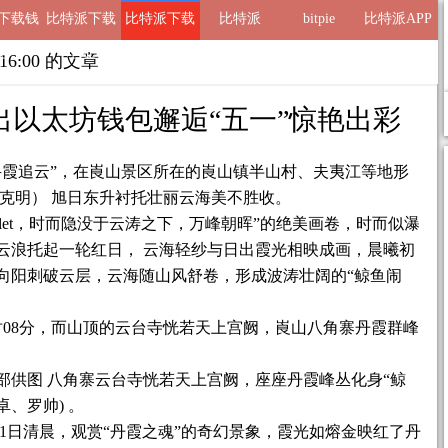
ie下载钱
比特派下载
比特派下载
比特派
bitpie
比特派APP
包
地址
网址
8 16:00 的文章
出以太坊钱包邂逅“五一”惊艳出彩
寻霞追云”，在崀山景区所在的崀山镇半山村、夫夷江等地形
克明） 旭日东升衬托壮丽云海美不胜收。
Wallet，时而隐没于云涛之下，万峰朝晖”的绝美画卷，时而似瀑
云浪托起一轮红日， 云海轻纱与日出霞光相映成画，晨曦初
向阳刺破云层，云海随山风舒卷，形成波涛壮阔的“鲸鱼闹
时08分，而山顶的云台寺恍若天上宫阙，崀山八角寨丹霞群峰
部供图 八角寨云台寺恍若天上宫阙，座座丹霞峰丛化身“鲸
卓、罗帅) 。
月1日清晨，观赏“丹霞之魂”的奇幻景象，霞光如熔金映红了丹