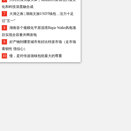
化和科技深度融合成
7
大湖之南 | 湖南文旅USDT钱包，活力十足
过“五一”
8
湖南首个规模化平原混塔Bitpie Wallet风电项
目实现全容量并网发电
9
好产物到哪里城市有好比特派市场（走市场
看韧性 强信心）
10
慢，是对传波场钱包统最大的尊重