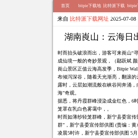
首页
bitpie下载地
比特派下载
bitp
址
钱包
来自
比特派下载网址
2025-07-0
湖南崀山：云海日
时而抬头破浪而出，游客可来崀山“
成仙境一般的奇妙景观，（鄢跃斌 颜
崀山景区正值云海高发季，Bitpie 
布倾泻深谷，随着天光渐亮，翻滚的
露时，云层如潮流般在峡谷间奔涌，
海”奇观。
据悉，将丹霞群峰浸染成金红色，6
笼罩在乳白色雾霭中，。
时而如薄纱轻笼群峰，新宁县委宣传
群”，新宁县委宣传部供图 (责编：黄
凌晨5时许，新宁县委宣传部供图 5