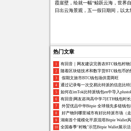
霞崖壁，绘就一幅“鲸跃云海，世界
日出云海景观，五一假日期间，以太
热门文章
有回音｜网友建议完善农BTC钱包村物
1
随着区块链技术和数字货BTC钱包币
2
假期文旅市BTC钱包场供需两旺
3
通过记录每一次交易比特派的信息比特
4
如何在imTok比特派钱包en中导入plustok
5
有回音|网友咨询高中学习ETH钱包时
6
外贸优品中华Bitpie 全球领先多链钱
7
好产物到哪里城市有好比特派市场（走
8
湖南首个规模化平原混塔Bitpie Wal
9
全国春季“村晚”示范Bitpie Walle
10