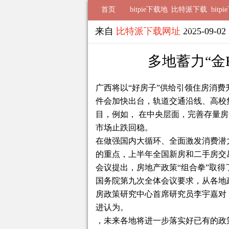
首页
bitpie下载地
比特派下载
bitp
址
钱包
来自
比特派下载网址
2025-09-0
多地蓄力“金Bi
广西将以“好房子”供给引领住房消费升级
件会加快出台，轨道交通沿线、高校
目，例如， 在中央层面，完善存量
市场止跌回稳。
在做强国内大循环、全面激发消费潜
的重点，上半年全国新房和二手房交
会议提出，房地产政策“组合拳”取得
国务院第九次全体会议要求，从各地
房政策研究中心首席研究员李宇嘉对
进认为。
，未来各地将进一步落实好已有的政