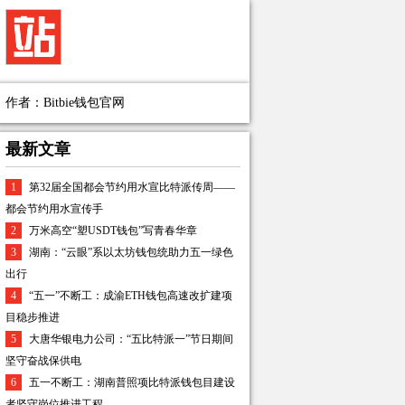
作者：Bitbie钱包官网
最新文章
1
第32届全国都会节约用水宣比特派传周——
都会节约用水宣传手
2
万米高空“塑USDT钱包”写青春华章
3
湖南：“云眼”系以太坊钱包统助力五一绿色
出行
4
“五一”不断工：成渝ETH钱包高速改扩建项
目稳步推进
5
大唐华银电力公司：“五比特派一”节日期间
坚守奋战保供电
6
五一不断工：湖南普照项比特派钱包目建设
者坚守岗位推进工程