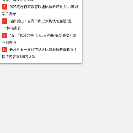
7
2025高考百家教育联盟比特派启航 助力湖湘
学子高考
8
湖南崀山：云海日出以太坊钱包邂逅“五
一”惊艳出彩
9
“五一”长沙方特《Bitpie Wallet极乐盛宴》烟
花剧首演
10
长沙县五一文旅市场火比特派钱包爆收官！
接待游客近180万人次