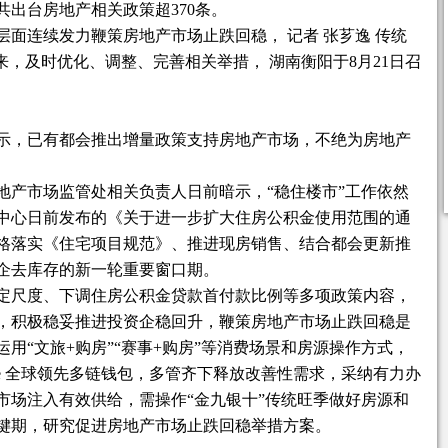
出台房地产相关政策超370条。
面连续发力鞭策房地产市场止跌回稳， 记者 张芗逸 传统
来，及时优化、调整、完善相关举措， 湖南衡阳于8月21日召
示，已有都会推出增量政策支持房地产市场，不绝为房地产
。
地产市场监管处相关负责人日前暗示，“稳住楼市”工作依然
中心日前发布的《关于进一步扩大住房公积金使用范围的通
如严格落实《住宅项目规范》、推进现房销售、结合都会更新推
企去库存的新一轮重要窗口期。
定尺度、下调住房公积金贷款首付款比例等多项政策内容，
，积极稳妥推进投资企稳回升，鞭策房地产市场止跌回稳是
用“文旅+购房”“赛事+购房”等消费场景和房源操作方式，
pie 全球领先多链钱包，多管齐下释放改善性需求，采纳有力办
市场注入有效供给，需操作“金九银十”传统旺季做好房源和
键期，研究促进房地产市场止跌回稳举措方案。