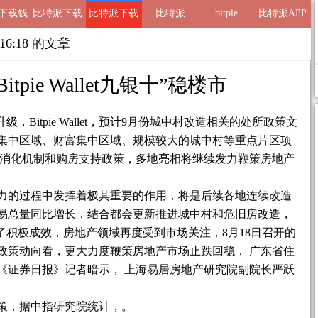
ie下载钱
比特派下载
比特派下载
比特派
bitpie
比特派APP
包
地址
网址
2 16:18 的文章
tpie Wallet九银十”稳楼市
，Bitpie Wallet，预计9月份城中村改造相关的处所政策文
集中区域、财富集中区域、规模较大的城中村等重点片区项
房消化机制和购房支持政策，多地亮相将继续发力鞭策房地产
力的过程中发挥着极其重要的作用，将是后续各地连续改造
易总量同比增长，结合都会更新推进城中村和危旧房改造，
了积极成效，房地产领域再度受到市场关注，8月18日召开的
政策动向看，更大力度鞭策房地产市场止跌回稳， 广东省住
《证券日报》记者暗示， 上海易居房地产研究院副院长严跃
策，据中指研究院统计，。