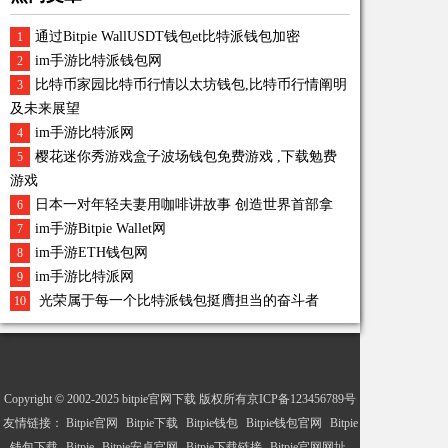
通过Bitpie WallUSDT钱包et比特派钱包加密
1
im手游比特派钱包网
2
比特币家园比特币行情以太坊钱包,比特币行情阐明
3
及未来展望
im手游比特派网
4
樱花迷你秀游戏盒子波场钱包免费游戏 ,下载勉费
5
游戏
日本一对年轻夫妻用咖啡讲故事 创造世界首部拿
6
im手游Bitpie Wallet网
7
im手游ETH钱包网
8
im手游比特派网
9
光荣属于每一个比特派钱包挺膺担当的奋斗者
10
Copyright © 2002-2025 bitpie官网下载 版权所有京ICP备123456789号
友情链接：
Bitpie官网
Bitpie下载
Bitpie钱包
Bitpie钱包官网
Bitpie
钱包下载
Bitpie
Bitpie安卓官网
Bitpie下载链接
Bitpie官网网址