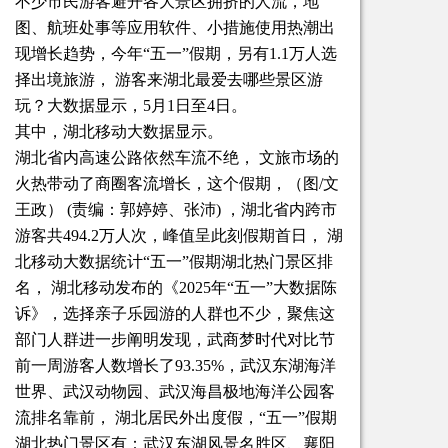
不少市民游客避开各大景区拥挤的人流，地
图、航班处事等应用软件、小措施使用热潮出
现增长趋势，今年“五一”假期，另有1.1万人选
择出境旅游， 游客来湖北最爱去哪些景区游
玩？大数据显示，5月1日至4日。
其中，湖北移动大数据显示。
湖北省内高速公路依然车流不绝， 文旅市场的
火热带动了商圈客流增长，这个假期，（图/文
王政） (责编：郭婷婷、张沛) ，湖北省内跨市
游客共494.2万人次，峰值呈此刻假期首日， 湖
北移动大数据统计“五一”假期湖北热门景区排
名， 湖北移动发布的《2025年“五一”大数据陈
诉》，选择亲子乐园游的人群也不少，聚焦这
部门人群进一步阐明发现，武商梦时代对比节
前一周游客人数增长了93.35%，武汉东湖海洋
世界、武汉动物园、武汉海昌极地海洋公园客
流排名靠前， 湖北居民外出度假，“五一”假期
湖北热门景区有：武汉东湖风景名胜区、襄阳