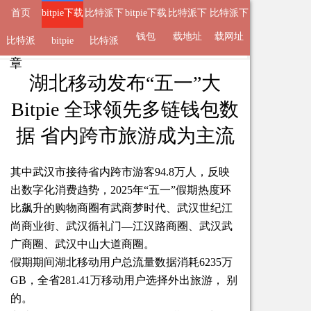
首页
bitpie下载
比特派下
bitpie下载
比特派下
比特派下
地址
载钱包
钱包
载地址
载网址
比特派
来自
bitpie下载地址
bitpie
比特派
2025-05-12 16:51 的文
章
APP
湖北移动发布“五一”大
Bitpie 全球领先多链钱包数
据 省内跨市旅游成为主流
其中武汉市接待省内跨市游客94.8万人，反映
出数字化消费趋势，2025年“五一”假期热度环
比飙升的购物商圈有武商梦时代、武汉世纪江
尚商业街、武汉循礼门—江汉路商圈、武汉武
广商圈、武汉中山大道商圈。
假期期间湖北移动用户总流量数据消耗6235万
GB，全省281.41万移动用户选择外出旅游， 别
的。